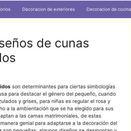
orios
Decoracion de exteriores
Decoracion de cocin
iseños de cunas
dos
cidos
son determinantes para ciertas simbologías
 usa para destacar el género del pequeño, cuando
lados y grises, para niñas es regular el rosa y
o a la ambientación que se ha elegido para sus
daptan a las camas matrimoniales, de estas
 manera genial para adaptarse a la decoración del
s
son pequeñas, algunos diseños se desmontan y