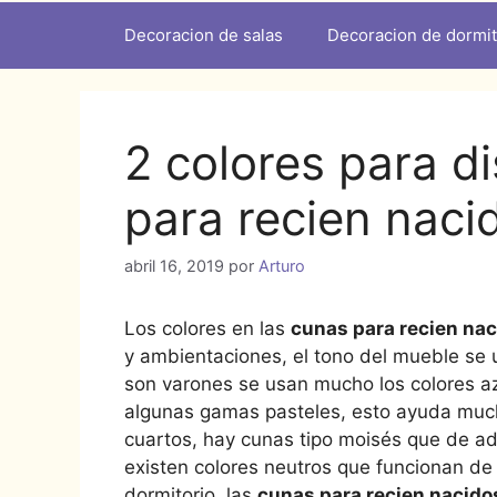
Decoracion de salas
Decoracion de dormit
2 colores para d
para recien naci
abril 16, 2019
por
Arturo
Los colores en las
cunas para recien na
y ambientaciones, el tono del mueble se
son varones se usan mucho los colores azu
algunas gamas pasteles, esto ayuda much
cuartos, hay cunas tipo moisés que de a
existen colores neutros que funcionan de
dormitorio, las
cunas para recien nacido