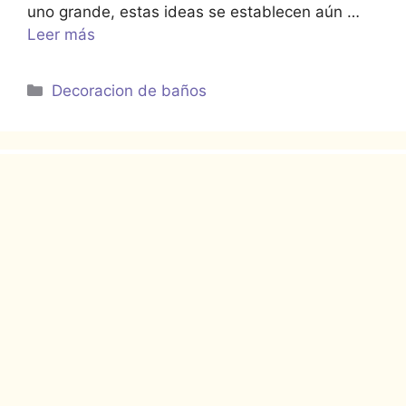
uno grande, estas ideas se establecen aún …
Leer más
Categorías
Decoracion de baños
2 ideas para baños
modernos color gris y
alta distinción
agosto 20, 2022
por
Arturo