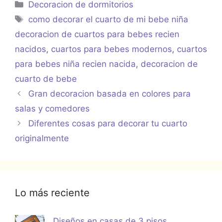
Categorías
Decoracion de dormitorios
Etiquetas
como decorar el cuarto de mi bebe niña
decoracion de cuartos para bebes recien
nacidos
,
cuartos para bebes modernos
,
cuartos
para bebes niña recien nacida
,
decoracion de
cuarto de bebe
Gran decoracion basada en colores para
salas y comedores
Diferentes cosas para decorar tu cuarto
originalmente
Lo más reciente
Diseños en casas de 3 pisos