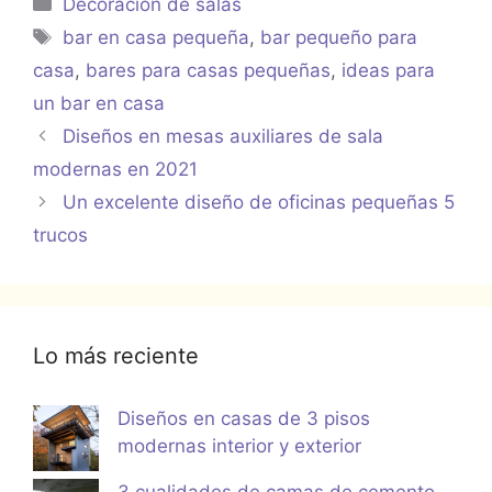
Decoracion de salas
Etiquetas
bar en casa pequeña
,
bar pequeño para
casa
,
bares para casas pequeñas
,
ideas para
un bar en casa
Diseños en mesas auxiliares de sala
modernas en 2021
Un excelente diseño de oficinas pequeñas 5
trucos
Lo más reciente
Diseños en casas de 3 pisos
modernas interior y exterior
3 cualidades de camas de cemento