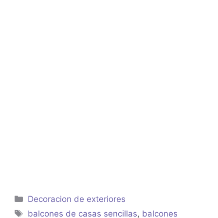
Categorías
Decoracion de exteriores
Etiquetas
balcones de casas sencillas
,
balcones