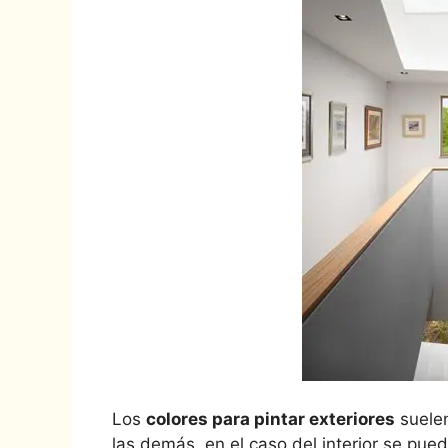
Los
colores para pintar exteriores
suelen
las demás, en el caso del interior se pued