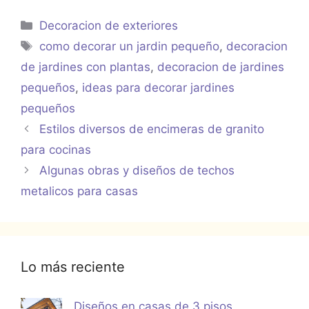
Categorías
Decoracion de exteriores
Etiquetas
como decorar un jardin pequeño
,
decoracion
de jardines con plantas
,
decoracion de jardines
pequeños
,
ideas para decorar jardines
pequeños
Estilos diversos de encimeras de granito
para cocinas
Algunas obras y diseños de techos
metalicos para casas
Lo más reciente
Diseños en casas de 3 pisos