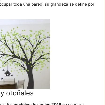
n ocupar toda una pared, su grandeza se define por
 y otoñales
sos, los
modelos de vinilos 2019
en cuanto a