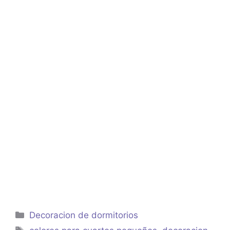
Categorías
Decoracion de dormitorios
Etiquetas