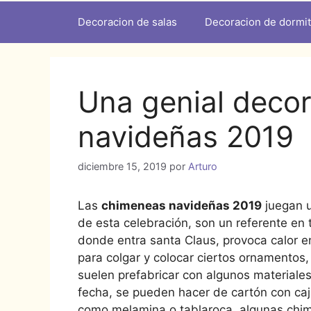
Decoracion de salas
Decoracion de dormit
Una genial deco
navideñas 2019
diciembre 15, 2019
por
Arturo
Las
chimeneas navideñas 2019
juegan u
de esta celebración, son un referente en t
donde entra santa Claus, provoca calor e
para colgar y colocar ciertos ornamentos,
suelen prefabricar con algunos materiale
fecha, se pueden hacer de cartón con caj
como melamina o tablaroca, algunas chim