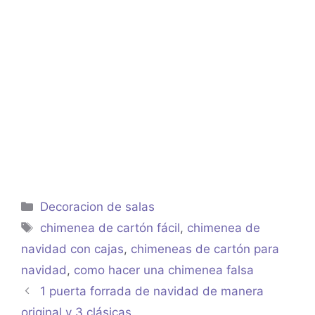
Categorías
Decoracion de salas
Etiquetas
chimenea de cartón fácil
,
chimenea de
navidad con cajas
,
chimeneas de cartón para
navidad
,
como hacer una chimenea falsa
1 puerta forrada de navidad de manera
original y 3 clásicas