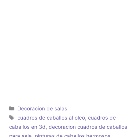
Categorías
Decoracion de salas
Etiquetas
cuadros de caballos al oleo
,
cuadros de
caballos en 3d
,
decoracion cuadros de caballos
para sala
,
pinturas de caballos hermosos