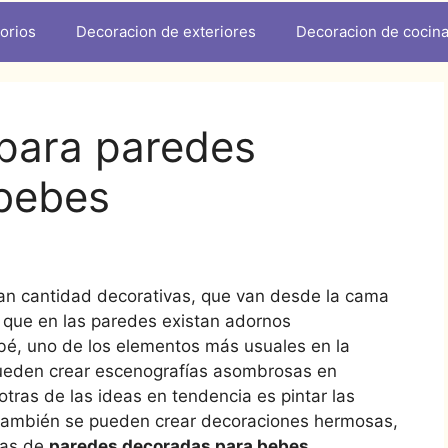
orios
Decoracion de exteriores
Decoracion de cocin
 para paredes
bebes
ran cantidad decorativas, que van desde la cama
l que en las paredes existan adornos
ebé, uno de los elementos más usuales en la
 pueden crear escenografías asombrosas en
tras de las ideas en tendencia es pintar las
 también se pueden crear decoraciones hermosas,
eas de
paredes decoradas para bebes.